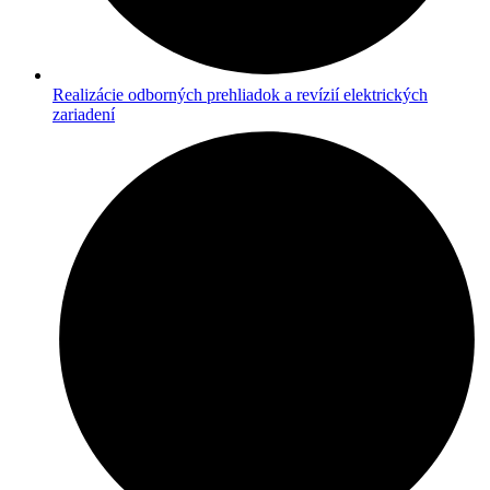
Realizácie odborných prehliadok a revízií elektrických
zariadení