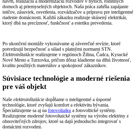
návrh, realizáciu a modernizáciu rozvodov v bytoch, rodinných
domoch aj priemyselných objektoch. Naša práca zahŕňa zapájanie
ističov, zásuviek, osvetlenia, rozvádzačov a prípravu pre inteligentné
riadenie domácnosti. Každú zákazku realizuje skúsený elektrikár,
ktorý dbá na precíznosť, funkčnosť a estetiku prevedenia.
Po ukončení montáže vykonávame aj záverečné revízie, ktoré
potvrdzujú bezpečnosť a súlad s platnými normami STN.
Elektroinštalácie
realizujeme v regiónoch Žilina, Čadca, Kysucké
Nové Mesto a Turzovka, pričom dôraz kladieme na dlhú životnosť,
kvalitu použitých materiálov a spokojnosť zákazníkov.
Súvisiace technológie a moderné riešenia
pre váš objekt
Naše
elektroinštalácie
dopĺňame o inteligentné a úsporné
technológie, ktoré zvyšujú komfort a efektivitu bývania.
Špecializujeme sa aj na
fotovoltaiku
a fotovoltické systémy.
Realizujeme moderné fotovoltaické systémy na výrobu elektriny z
obnoviteľných zdrojov, ktoré sa dajú jednoducho integrovať s
domácimi rozvodmi.