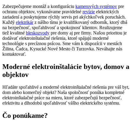
Zabezpečujeme montáž a konfiguráciu
kamerových systémov
pre
ochranu objektov, vykonávame pravidelné
revízie
elektrických
zariadení a poskytujeme rýchly servis pri akýchkoľvek poruchách.
Každý
elektrikár
z nášho tímu je kvalifikovaný odborník, ktorý dbá
na bezpečnosť, spoľahlivosť a spokojnosť klientov. Realizujeme
tiež kvalitné
bleskozvody
pre domy aj pre firmy. Našou prioritou je
dodávať elektroinštalačné riešenia, ktoré spájajú moderné
technológie s precíznou prácou. Sme vám k dispozícii v mestách
Žilina, Čadca, Kysucké Nové Mesto či Turzovka. Neváhajte nás
kontaktovať.
Moderné elektroinštalácie bytov, domov a
objektov
Hľadáte spoľahlivé a moderné elektroinštalačné riešenia pre váš byt,
dom alebo komerčný objekt? Naša spoločnosť ponúka kompletné
elektroinštalačné práce na mieru, ktoré zabezpečujú bezpečnosť,
efektivitu a dlhodobú spoľahlivosť vášho elektrického systému.
Čo ponúkame?